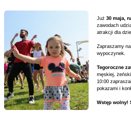
Już
30 maja, n
zawodach udzia
atrakcji dla dzi
Zapraszamy na 
wypoczynek.
Tegoroczne za
męskiej, żeńsk
10:00 zaprasza
pokazami i kon
Wstęp wolny! 