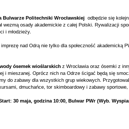
a Bulwarze Politechniki Wrocławskiej
odbędzie się kolejn
ł wezmą osady akademickie z całej Polski. Rywalizacji spor
eci i młodzieży.
imprezę nad Odrą nie tylko dla społeczność akademicką PW
wody ósemek wioślarskich
z Wrocławia oraz ósemki z inn
iej i mieszanej. Oprócz nich na Odrze ścigać będą się smo
my do zabawy dla wszystkich grup wiekowych. Przygotowa
kursami, dmuchańce, tor skimboardowy i zabawy sportowe, a
Start: 30 maja, godzina 10:00, Bulwar PWr (Wyb. Wyspia